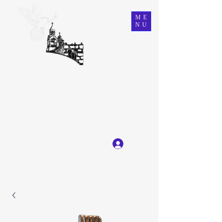
ME
NU
Ein Karem Gift Shop
Great Selection, Unbeatable Prices
Log In
Get In Touch