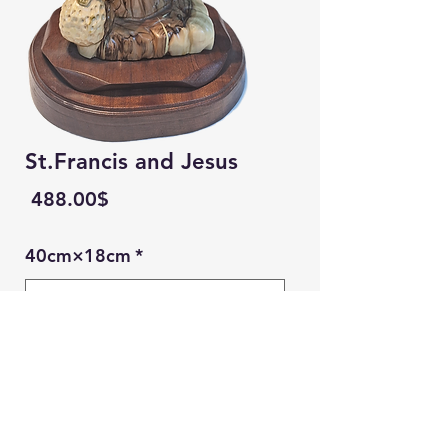
St.Francis and Jesus
Price
‏488.00 ‏$
40cm×18cm
*
Quantity
*
Ein Karem Gift Shop