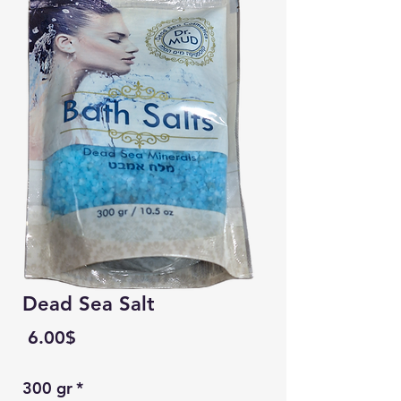
Dead Sea Salt
Price
‏6.00 ‏$
300 gr
*