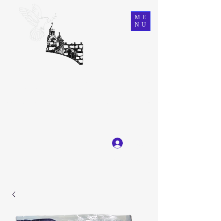
ME
NU
Ein Karem Gift Shop
Great Selection, Unbeatable Prices
Log In
Get In Touch